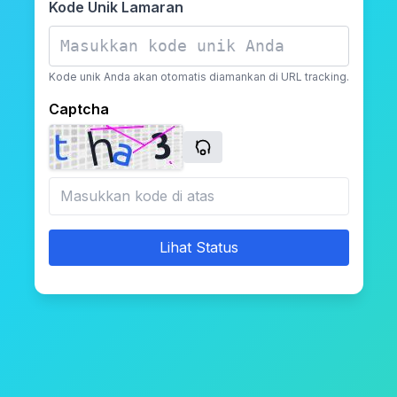
Kode Unik Lamaran
Kode unik Anda akan otomatis diamankan di URL tracking.
Captcha
Lihat Status